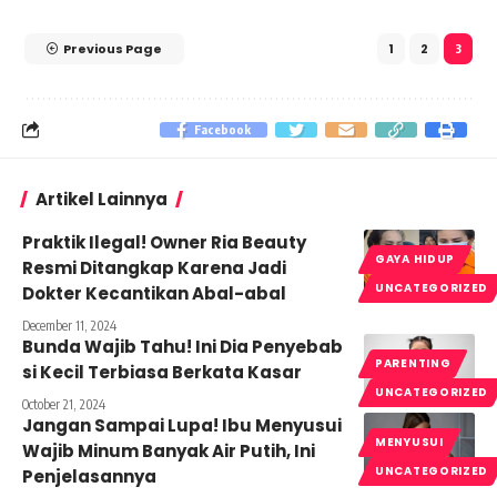
Previous Page
1
2
3
Facebook
Artikel Lainnya
Praktik Ilegal! Owner Ria Beauty
GAYA HIDUP
Resmi Ditangkap Karena Jadi
UNCATEGORIZED
Dokter Kecantikan Abal-abal
December 11, 2024
Bunda Wajib Tahu! Ini Dia Penyebab
PARENTING
si Kecil Terbiasa Berkata Kasar
UNCATEGORIZED
October 21, 2024
Jangan Sampai Lupa! Ibu Menyusui
MENYUSUI
Wajib Minum Banyak Air Putih, Ini
UNCATEGORIZED
Penjelasannya